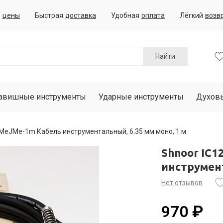
е
цены
Быстрая
доставка
Удобная
оплата
Лёгкий
возв
Найти
авишные инструменты
Ударные инструменты
Духов
JMeJMe-1m Кабель инструментальный, 6.35 мм моно, 1 м
Shnoor IC
инструмент
Нет отзывов
970 ₽