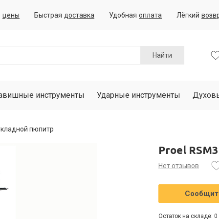
е
цены
Быстрая
доставка
Удобная
оплата
Лёгкий
возв
Найти
авишные инструменты
Ударные инструменты
Духов
Складной пюпитр
Proel RSM
Нет отзывов
Сообщить
Остаток на складе: 0 