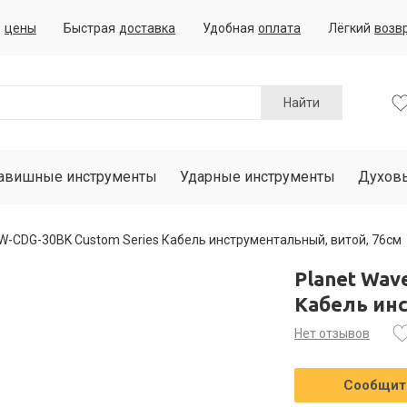
е
цены
Быстрая
доставка
Удобная
оплата
Лёгкий
возв
Найти
авишные инструменты
Ударные инструменты
Духов
PW-CDG-30BK Custom Series Кабель инструментальный, витой, 76см
Planet Wav
Кабель ин
Нет отзывов
Сообщить