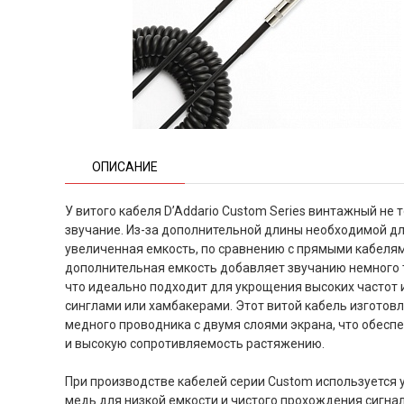
ОПИСАНИЕ
У витого кабеля D’Addario Custom Series винтажный не 
звучание. Из-за дополнительной длины необходимой для
увеличенная емкость, по сравнению с прямыми кабелям
дополнительная емкость добавляет звучанию немного 
что идеально подходит для укрощения высоких частот
синглами или хамбакерами. Этот витой кабель изготов
медного проводника с двумя слоями экрана, что обесп
и высокую сопротивляемость растяжению.
При производстве кабелей серии Custom используется 
медь для низкой емкости и чистого прохождения сигна