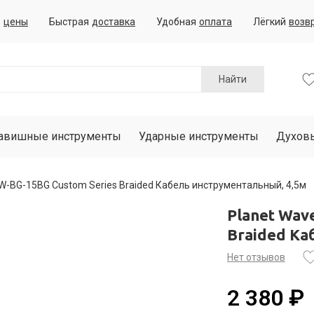
е
цены
Быстрая
доставка
Удобная
оплата
Лёгкий
возв
Найти
авишные инструменты
Ударные инструменты
Духов
W-BG-15BG Custom Series Braided Кабель инструментальный, 4,5м
Planet Wav
Braided Ка
Нет отзывов
2 380 ₽