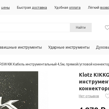
е
цены
Быстрая
доставка
Удобная
оплата
Лёгкий
возв
Найти
авишные инструменты
Ударные инструменты
Духов
5PRSW KIK Кабель инструментальный 4,5м, прямой/угловой коннекто
Klotz KIKK
инструмен
коннекто
Нет отзывов