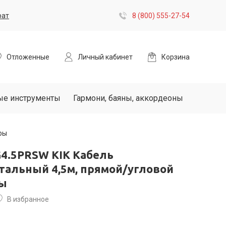
рат
8 (800) 555-27-54
Отложенные
Личный кабинет
Корзина
ые инструменты
Гармони, баяны, аккордеоны
ры
G4.5PRSW KIK Кабель
тальный 4,5м, прямой/угловой
ры
В избранное