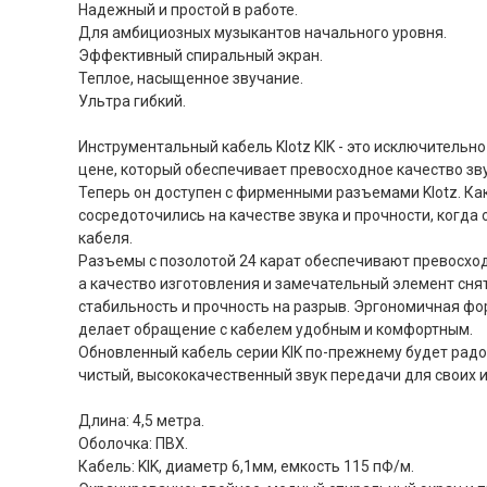
Надежный и простой в работе.
Для амбициозных музыкантов начального уровня.
Эффективный спиральный экран.
Теплое, насыщенное звучание.
Ультра гибкий.
Инструментальный кабель Klotz KIK - это исключитель
цене, который обеспечивает превосходное качество зву
Теперь он доступен с фирменными разъемами Klotz. Как
сосредоточились на качестве звука и прочности, когда
кабеля.
Разъемы с позолотой 24 карат обеспечивают превосход
а качество изготовления и замечательный элемент сн
стабильность и прочность на разрыв. Эргономичная фо
делает обращение с кабелем удобным и комфортным.
Обновленный кабель серии KIK по-прежнему будет радо
чистый, высококачественный звук передачи для своих 
Длина: 4,5 метра.
Оболочка: ПВХ.
Кабель: KIK, диаметр 6,1мм, емкость 115 пФ/м.