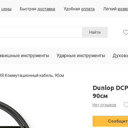
е
цены
Быстрая
доставка
Удобная
оплата
Лёгкий
возв
Найти
авишные инструменты
Ударные инструменты
Духов
XR Коммутационный кабель, 90см
Dunlop DC
90см
Нет отзывов
Сообщить