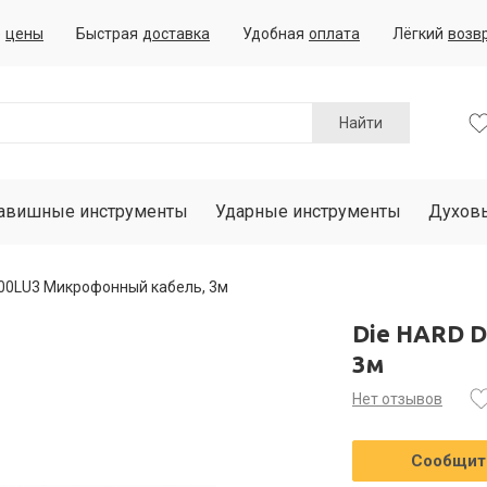
е
цены
Быстрая
доставка
Удобная
оплата
Лёгкий
возв
Найти
авишные инструменты
Ударные инструменты
Духов
00LU3 Микрофонный кабель, 3м
Die HARD 
3м
Нет отзывов
Сообщить