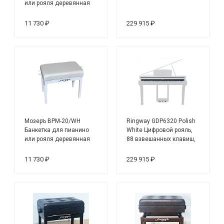
или рояля деревянная
11 730 ₽
229 915 ₽
Мозеръ BPM-20/WH
Ringway GDP6320 Polish
Банкетка для пианино
White Цифровой рояль,
или рояля деревянная
88 взвешанных клавиш,
3 педали
11 730 ₽
229 915 ₽