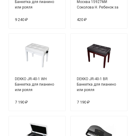
Банкетка для пианино
Москва 15927МИ
или рояля
Соколова Н. Ребенок за
роялем. Для ф-но в 2 и 4
руки с пением. Уч.
9 240 ₽
420 ₽
пособ.
DEKKO JR-40-1 WH
DEKKO JR-40-1 BR
Банкетка для пианино
Банкетка для пианино
или рояля
или рояля
7 190 ₽
7 190 ₽