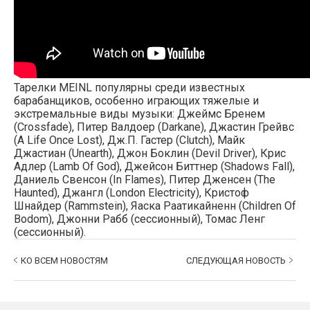
Тарелки MEINL популярны среди известных
барабанщиков, особенно играющих тяжелые и
экстремальные виды музыки: Джеймс Бренем
(Crossfade), Питер Валдоер (Darkane), Джастин Грейвс
(A Life Once Lost), Дж.П. Гастер (Clutch), Майк
Джастиан (Unearth), Джон Боклин (Devil Driver), Крис
Адлер (Lamb Of God), Джейсон Биттнер (Shadows Fall),
Даниель Свенсон (In Flames), Питер Дженсен (The
Haunted), Джангл (London Electricity), Кристоф
Шнайдер (Rammstein), Яаска Раатикайненн (Children Of
Bodom), Джонни Рабб (сессионный), Томас Ленг
(сессионный).
КО ВСЕМ НОВОСТЯМ
СЛЕДУЮЩАЯ НОВОСТЬ