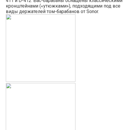
411 и D-412. Бас-барабаны оснащены классическими
кронштейнами («утюжками»), подходящими под все
виды держателей том-барабанов от Sonor.