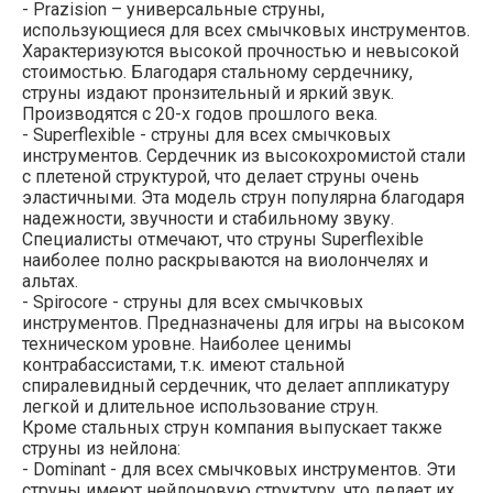
- Prazision – универсальные струны,
использующиеся для всех смычковых инструментов.
Характеризуются высокой прочностью и невысокой
стоимостью. Благодаря стальному сердечнику,
струны издают пронзительный и яркий звук.
Производятся с 20-х годов прошлого века.
- Superflexible - струны для всех смычковых
инструментов. Сердечник из высокохромистой стали
с плетеной структурой, что делает струны очень
эластичными. Эта модель струн популярна благодаря
надежности, звучности и стабильному звуку.
Специалисты отмечают, что струны Superflexible
наиболее полно раскрываются на виолончелях и
альтах.
- Spirоcore - струны для всех смычковых
инструментов. Предназначены для игры на высоком
техническом уровне. Наиболее ценимы
контрабассистами, т.к. имеют стальной
спиралевидный сердечник, что делает аппликатуру
легкой и длительное использование струн.
Кроме стальных струн компания выпускает также
струны из нейлона:
- Dominant - для всех смычковых инструментов. Эти
струны имеют нейлоновую структуру, что делает их