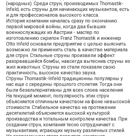
(народных). Среди струн, производимых Thomastik-
Infeld, есть струны для начинающих музыкантов, есть
и для профессионалов высокого класса.
История компании началась сразу по окончанию
первой мировой войны, когда два бывших
военнослужащих из Австрии - мастер по
изготовлению скрипок Franz Thomastik и инженер
Otto Infeld основали предприятие с целью выяснить
возможно ли применить сталь в качестве материала
для струн. Стальные струны произвели эффект
разорвавшейся бомбы, навсегда вытеснив струны из
жил животных. Струны из стали показали свою
практичность, высокое качество звука.
Струны Thomastik-Infeld традиционны популярны у
нас еще с середины прошлого столетия. Тогда они
были безальтернативны для всех слоев населения.
На текущий момент, популярность этих струн
объясняется отличным качеством на фоне невысокой
стоимости. Стабильное качество на протяжении
десятилетий объясняется высокой культурой
производства и тотальным контролем качества. При
создании струн, компания тесно сотрудничает с
музыкантами, играющих музыку различных стилей.