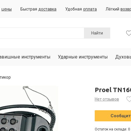
е
цены
Быстрая
доставка
Удобная
оплата
Лёгкий
возв
Найти
авишные инструменты
Ударные инструменты
Духов
ьтикор
Proel TN16
Нет отзывов
Сообщить
Остаток на складе: 0 