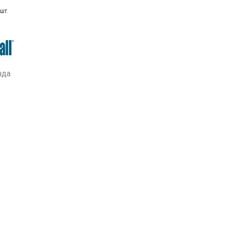
шт.
нда