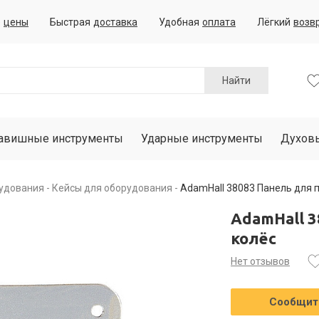
е
цены
Быстрая
доставка
Удобная
оплата
Лёгкий
возв
Найти
авишные инструменты
Ударные инструменты
Духов
рудования
Кейсы для оборудования
AdamHall 38083 Панель для 
AdamHall 
колёс
Нет отзывов
Сообщить