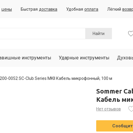
е
цены
Быстрая
доставка
Удобная
оплата
Лёгкий
возв
Найти
авишные инструменты
Ударные инструменты
Духов
200-0052 SC-Club Series MKII Кабель микрофонный, 100 м
Sommer Cab
Кабель ми
Нет отзывов
Сообщить