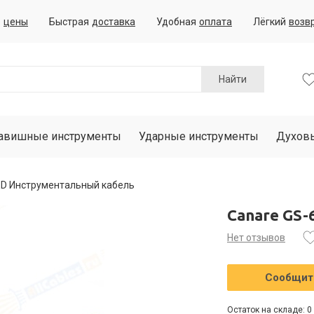
е
цены
Быстрая
доставка
Удобная
оплата
Лёгкий
возв
Найти
авишные инструменты
Ударные инструменты
Духов
ED Инструментальный кабель
Canare GS
Нет отзывов
Сообщить
Остаток на складе: 0 