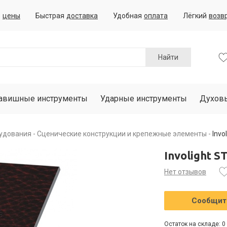
е
цены
Быстрая
доставка
Удобная
оплата
Лёгкий
возв
Найти
авишные инструменты
Ударные инструменты
Духов
рудования
Сценические конструкции и крепежные элементы
Invo
Involight 
Нет отзывов
Сообщить
Остаток на складе: 0 