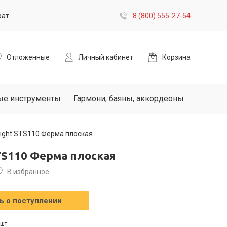
рат
8 (800) 555-27-54
Отложенные
Личный кабинет
Корзина
ые инструменты
Гармони, баяны, аккордеоны
light STS110 Ферма плоская
STS110 Ферма плоская
В избранное
 о поступлении
шт.