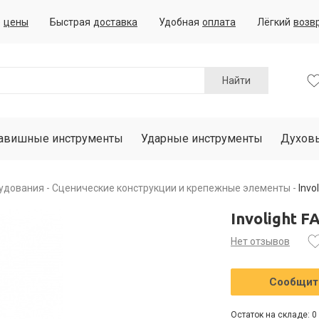
е
цены
Быстрая
доставка
Удобная
оплата
Лёгкий
возв
Найти
авишные инструменты
Ударные инструменты
Духов
рудования
Сценические конструкции и крепежные элементы
Invo
Involight 
Нет отзывов
Сообщить
Остаток на складе: 0 