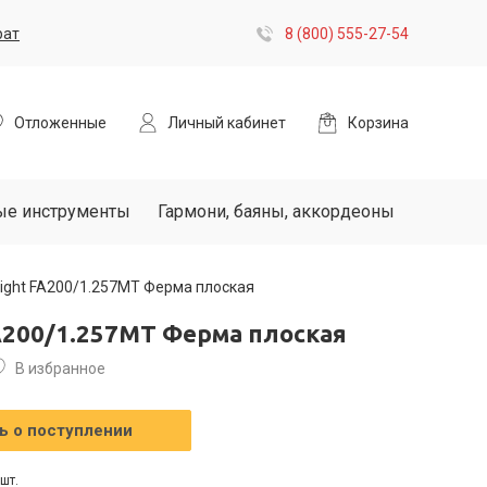
рат
8 (800) 555-27-54
Отложенные
Личный кабинет
Корзина
ые инструменты
Гармони, баяны, аккордеоны
light FA200/1.257MT Ферма плоская
FA200/1.257MT Ферма плоская
В избранное
 о поступлении
шт.