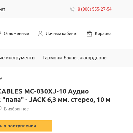
рат
8 (800) 555-27-54
Отложенные
Личный кабинет
Корзина
ые инструменты
Гармони, баяны, аккордеоны
 м
CABLES MC-030XJ-10 Аудио
"папа" - JACK 6,3 мм. стерео, 10 м
В избранное
 о поступлении