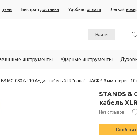
е
цены
Быстрая
доставка
Удобная
оплата
Лёгкий
возв
Найти
авишные инструменты
Ударные инструменты
Духов
S MC-030XJ-10 Аудио кабель XLR "папа" - JACK 6,3 мм. стерео, 10
STANDS & 
кабель XLR 
Нет отзывов
Сообщить